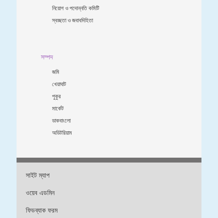
নিয়োগ ও পদোন্নতি কমিটি
স্বচ্ছতা ও জবাবদিহিতা
সম্পদ
জমি
খেয়াঘাট
পুকুর
মার্কেট
ডাকবাংলো
অডিটরিয়াম
সাইট ম্যাপ
ওয়েব এডমিন
ফিডব্যাক ফরম