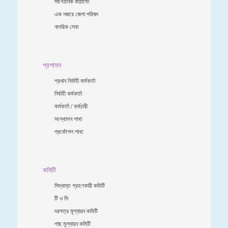
সাংগঠনিক কাঠামো
এক নজরে জেলা পরিষদ
নাগরিক সেবা
প্রশাসন
প্রধান নির্বাহী কর্মকর্তা
নির্বাহী কর্মকর্তা
কর্মকর্তা / কর্মচারী
সংস্থাপন শাখা
প্রকৌশল শাখা
কমিটি
সিদ্ধান্ত গ্রহণকারী কমিটি
টি ও সি
দরপত্র মূল্যায়ন কমিটি
গাছ মূল্যায়ন কমিটি