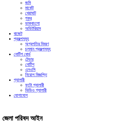
জমি
মার্কেট
খেয়াঘাট
পুকুর
ডাকবাংলো
অডিটরিয়াম
বাজেট
প্রকল্পসমূহ
অগ্রগতির বিবরণ
চলমান প্রকল্পসমূহ
নোটিশ বোর্ড
টেন্ডার
নোটিশ
এনওসি
নিয়োগ বিজ্ঞপ্তি
গ্যালারী
ফটো গ্যালারী
ভিডিও গ্যালারী
যোগাযোগ
জেলা পরিষদ আইন