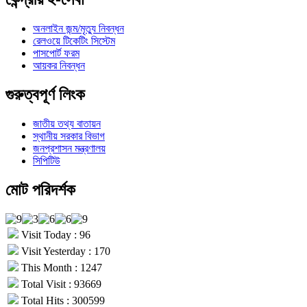
অনলাইন জন্ম/মৃত্যু নিবন্ধন
রেলওয়ে টিকেটিং সিস্টেম
পাসপোর্ট ফরম
আয়কর নিবন্ধন
গুরুত্বপূর্ণ লিংক
জাতীয় তথ্য বাতায়ন
স্থানীয় সরকার বিভাগ
জনপ্রশাসন মন্ত্রণালয়
সিপিটিউ
মোট পরিদর্শক
Visit Today : 96
Visit Yesterday : 170
This Month : 1247
Total Visit : 93669
Total Hits : 300599