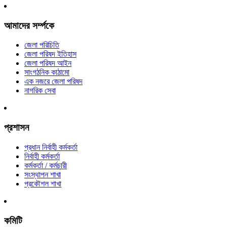
আমাদের সর্ম্পকে
জেলা পরিচিতি
জেলা পরিষদ ইতিহাস
জেলা পরিষদ আইন
সাংগঠনিক কাঠামো
এক নজরে জেলা পরিষদ
নাগরিক সেবা
প্রশাসন
প্রধান নির্বাহী কর্মকর্তা
নির্বাহী কর্মকর্তা
কর্মকর্তা / কর্মচারী
সংস্থাপন শাখা
প্রকৌশল শাখা
কমিটি