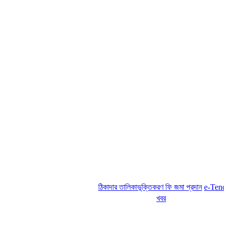
ঠিকাদার তালিকাভূক্তিকরণ ফি জমা প্রদান
e-Tender No
খবর