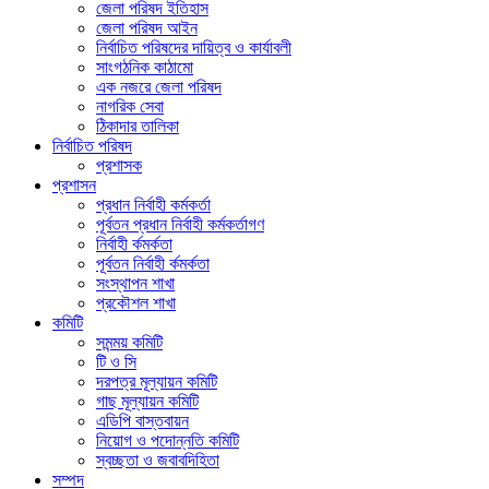
জেলা পরিষদ ইতিহাস
জেলা পরিষদ আইন
নির্বাচিত পরিষদের দায়িত্ব ও কার্যাবলী
সাংগঠনিক কাঠামো
এক নজরে জেলা পরিষদ
নাগরিক সেবা
ঠিকাদার তালিকা
নির্বাচিত পরিষদ
প্রশাসক
প্রশাসন
প্রধান নির্বাহী কর্মকর্তা
পূর্বতন প্রধান নির্বাহী কর্মকর্তাগণ
নির্বাহী র্কমর্কতা
পূর্বতন নির্বাহী র্কমর্কতা
সংস্থাপন শাখা
প্রকৌশল শাখা
কমিটি
সমন্ময় কমিটি
টি ও সি
দরপত্র মূল্যায়ন কমিটি
গাছ মূল্যায়ন কমিটি
এডিপি বাস্তবায়ন
নিয়োগ ও পদোন্নতি কমিটি
স্বচ্ছতা ও জবাবদিহিতা
সম্পদ