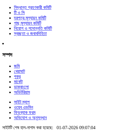
সিদ্ধান্ত গ্রহণকারী কমিটি
টি ও সি
দরপত্র মূল্যায়ন কমিটি
গাছ মূল্যায়ন কমিটি
নিয়োগ ও পদোন্নতি কমিটি
স্বচ্ছতা ও জবাবদিহিতা
সম্পদ
জমি
খেয়াঘাট
পুকুর
মার্কেট
ডাকবাংলো
অডিটরিয়াম
সাইট ম্যাপ
ওয়েব এডমিন
ফিডব্যাক ফরম
অভিযোগ ও অনুসন্ধান
সাইটটি শেষ হাল-নাগাদ করা হয়েছে:
01-07-2026 09:07:04