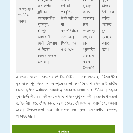
নারায়ণগঞ্জ,
দো-আঁশ
ডুবন্ত
শুকিয়ে
ব্রক্ষ্মপুত্রের
মুন্সীগঞ্জ,
প্রকৃতির
জলজ
তৈরি করা
পাললিক
ব্রাক্ষ্মণবাড়ীয়া,
উর্বর মাটি চুন
আগাছায়
উচিত।
অঞ্চল
কুমিল্লা,
বা
চাষ
নিয়মিত
চাঁদপুর
ক্যালসিয়ামের
ক্ষতিগস্ত
চুন
নোয়াখালী,
ভাগ কম।
হয়, যে
ব্যবহার
ফেনী, চট্টগ্রাম
পিএইচ মান
কোন
করতে
ও সিলেট
৫.৫-৬.৮
প্রজাতির
হবে।
জেলার সমতল
মাছ চাষ
এলাকা।
করার
উপযোগি।
এ জেলার আয়তন ৭৫৯,৫৪ বর্গ কিলোমিটার । ঢাকা থেকে ২০ কিলোমিটার
দূরে দক্ষিণ-পূর্ব দিকে গঙ্গা-ব্রক্ষপূত্র-মেঘনা অববাহিকায় পাললিক মাটি জাতীয়
সমতল ভূমিতে অবস্থিত নারায়ণগঞ্জ শহরের জনসংখ্যা ১০৫ মিলিয়ন । শহরের
পূর্ব পার্শেব শীতলক্ষা নদী এবং দক্ষিণও পশ্চিমে বুড়িগঙ্গা নদী । জেলায় উপজেলা
৫, ইউনিয়ন ৪১, মৌজা ৮৮১, গ্রাম ১৩৭৪, পৌরসভা ২, ওয়ার্ড ১২, মহল্লা
১১৫। উপজেলাগুলো হচ্ছে নারায়ণগঞ্জ সদর, বন্দর, সোনারগাঁও, রূপগঞ্জ,
আড়াইহাজার।
প্রশাসক