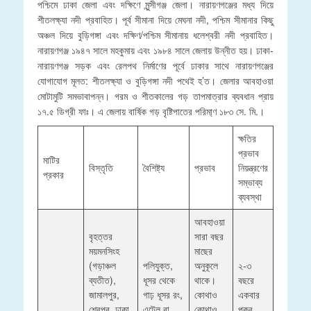
পশ্চিমে ঢাকা জেলা এবং দক্ষিণে মুন্সীগঞ্জ জেলা। নারায়ণগঞ্জের মধ্য দিয়ে
শীতলক্ষ্যা নদী প্রবাহিত। পূর্ব সীমানা দিয়ে মেঘনা নদী, পশ্চিম সীমানার কিছু
অঞ্চল দিয়ে বুড়িগঙ্গা এবং দক্ষিণ/পশ্চিম সীমানায় ধলেশ্বরী নদী প্রবাহিত।
নারায়ণগঞ্জ ১৯৪৭ সালে মহকুমায় এবং ১৯৮৪ সালে জেলায় উন্নীত হয়। ঢাকা-
নারায়ণগঞ্জ সড়ক এবং রেলপথ নির্মাণের পূর্বে ঢাকার সাথে নারায়ণগঞ্জের
যোগাযোগ মূলত: শীতলক্ষ্যা ও বুড়িগঙ্গা নদী পথেই হ’ত। জেলার আবহাওয়া
মোটামুটি সমভাবাপন্ন। গরম ও শীতকালের গড় তাপমাত্রার ব্যবধান প্রায়
১৭.৫ ডিগ্রী ফাঃ। এ জেলায় বার্ষিক গড় বৃষ্টিপাতের পরিমা্ণ ১৮৩ সে. মি.।
ক্ষতির
প্রভাব
মাটির
বিস্তৃতি
বৈশিষ্ট্য
প্রভাব
নিয়ন্ত্রণের
প্রকার
সম্ভাব্য
ব্যবস্থা
আবহাওয়া
বৃহত্তর
সারা বছর
ময়মনসিংহ
মাছের
(গড়াঞ্চল
পলিযুক্ত,
অনুকূলে
২-৩
ব্যতীত),
ধূসর থেকে
থাকে।
বছরে
জামালপুর,
গাঢ় ধূসর রং,
কোথাও
একবার
শেরপুর, ঢাকা,
এটেল বা
কোথাও
পুকুর