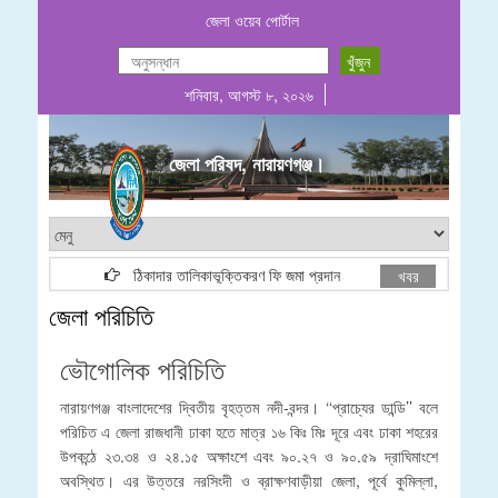
জেলা ওয়েব পোর্টাল
শনিবার, আগস্ট ৮, ২০২৬
জেলা পরিষদ, নারায়ণগঞ্জ।
ঠিকাদার তালিকাভূক্তিকরণ ফি জমা প্রদান
e-Tender Noti
খবর
জেলা পরিচিতি
ভৌগোলিক পরিচিতি
নারায়ণগঞ্জ বাংলাদেশের দ্বিতীয় বৃহত্তম নদী-বন্দর। ‘‘প্রাচ্যের ডান্ডি’’ বলে
পরিচিত এ জেলা রাজধানী ঢাকা হতে মাত্র ১৬ কিঃ মিঃ দূরে এবং ঢাকা শহরের
উপকন্ঠে ২৩.৩৪ ও ২৪.১৫ অক্ষাংশে এবং ৯০.২৭ ও ৯০.৫৯ দ্রাঘিমাংশে
অবস্থিত। এর উত্তরে নরসিংদী ও ব্রাক্ষণবাড়ীয়া জেলা, পূর্বে কুমিল্লা,