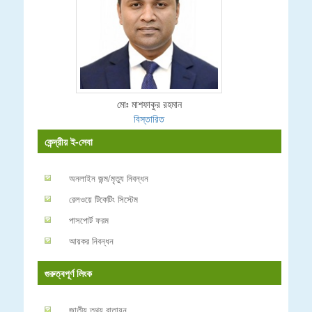
মোঃ মাশফাকুর রহমান
বিস্তারিত
কেন্দ্রীয় ই-সেবা
অনলাইন জন্ম/মৃত্যু নিবন্ধন
রেলওয়ে টিকেটিং সিস্টেম
পাসপোর্ট ফরম
আয়কর নিবন্ধন
গুরুত্বপূর্ণ লিংক
জাতীয় তথ্য বাতায়ন