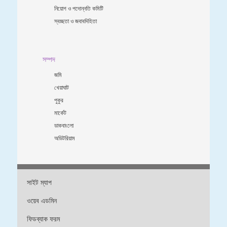
নিয়োগ ও পদোন্নতি কমিটি
স্বচ্ছতা ও জবাবদিহিতা
সম্পদ
জমি
খেয়াঘাট
পুকুর
মার্কেট
ডাকবাংলো
অডিটরিয়াম
সাইট ম্যাপ
ওয়েব এডমিন
ফিডব্যাক ফরম