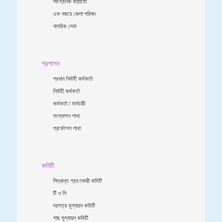
সাংগঠনিক কাঠামো
এক নজরে জেলা পরিষদ
নাগরিক সেবা
প্রশাসন
প্রধান নির্বাহী কর্মকর্তা
নির্বাহী কর্মকর্তা
কর্মকর্তা / কর্মচারী
সংস্থাপন শাখা
প্রকৌশল শাখা
কমিটি
সিদ্ধান্ত গ্রহণকারী কমিটি
টি ও সি
দরপত্র মূল্যায়ন কমিটি
গাছ মূল্যায়ন কমিটি